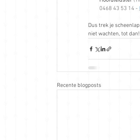
Hoofdleidster 
(T
0468 43 53 14 - 
Inschrijven
Dus trek je scheenlap
niet wachten, tot dan!
Recente blogposts