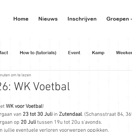
Home
Nieuws
Inschrijven
Groepen -
fact
How to (tutorials)
Event
Kamp
Weeke
nuten om te lezen
6: WK Voetbal
et 
WK voor Voetbal
!
rgaan van 
23 tot 30 Juli
 in 
Zutendaal
. (
Schansstraat 84, 3
rgaan op 
20 Juli 
tussen 19u tot 20u s'avonds.
n jullie eventuele verloren voorwerpen oppikken.