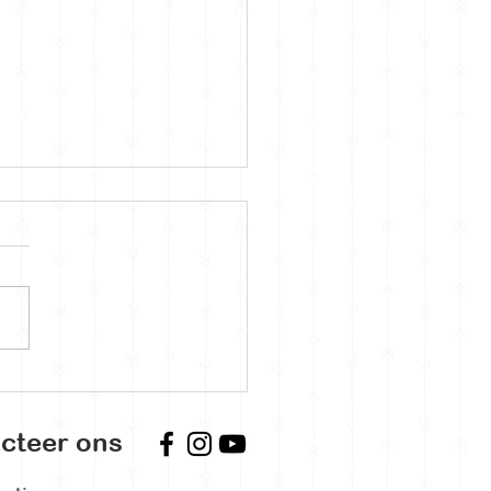
eulis: Quiz Night
cteer ons