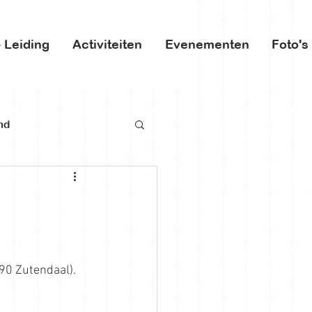
 Leiding
Activiteiten
Evenementen
Foto's
nd
690 Zutendaal
).