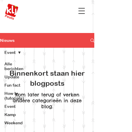
Nieuws
Event
Alle
berichten
Binnenkort staan hier
Update
blogposts
Fun fact
How to
Kom later terug of verken
(tutorials)
andere categorieën in deze
blog.
Event
Kamp
Weekend