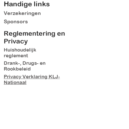
Handige links
Verzekeringen
Sponsors
Reglementering en
Privacy
Huishoudelijk
reglement
Drank-, Drugs- en
Rookbeleid
Privacy Verklaring KLJ-
Nationaal
Contacteer ons
KLJ Peulis
Adres:
Teintstraat 5
2580 Putte
E-mail:
info@kljpeulis.be